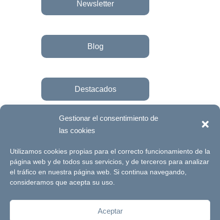
Newsletter
Blog
Destacados
Gestionar el consentimiento de
las cookies
Únete a la fundación
Utilizamos cookies propias para el correcto funcionamiento de la
página web y de todos sus servicios, y de terceros para analizar
el tráfico en nuestra página web. Si continua navegando,
© Futuro Singular Córdoba 2017. Web
consideramos que acepta su uso.
desarrollada por
Signlab
Aceptar
Aviso Legal