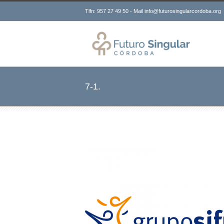
Tlfn: 957 27 49 50 - Mail info@futurosingularcordoba.org
7-1.