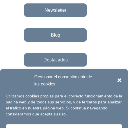
Newsletter
Blog
Destacados
Gestionar el consentimiento de
las cookies
Únete a la fundación
Utilizamos cookies propias para el correcto funcionamiento de la
página web y de todos sus servicios, y de terceros para analizar
el tráfico en nuestra página web. Si continua navegando,
© Futuro Singular Córdoba 2017. Web
consideramos que acepta su uso.
desarrollada por
Signlab