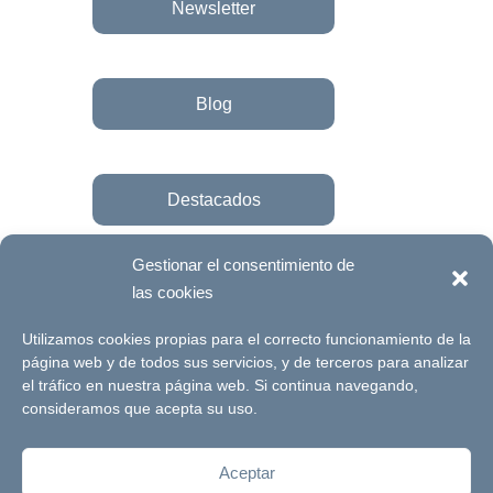
Newsletter
Blog
Destacados
Gestionar el consentimiento de
las cookies
Únete a la fundación
Utilizamos cookies propias para el correcto funcionamiento de la
página web y de todos sus servicios, y de terceros para analizar
el tráfico en nuestra página web. Si continua navegando,
© Futuro Singular Córdoba 2017. Web
consideramos que acepta su uso.
desarrollada por
Signlab
Aceptar
Aviso Legal