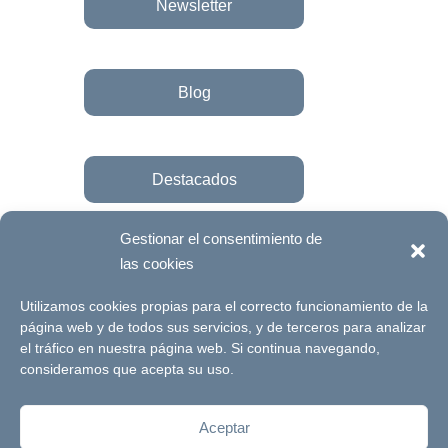
Newsletter
Blog
Destacados
Gestionar el consentimiento de
las cookies
Únete a la fundación
Utilizamos cookies propias para el correcto funcionamiento de la
página web y de todos sus servicios, y de terceros para analizar
el tráfico en nuestra página web. Si continua navegando,
© Futuro Singular Córdoba 2017. Web
consideramos que acepta su uso.
desarrollada por
Signlab
Aceptar
Aviso Legal