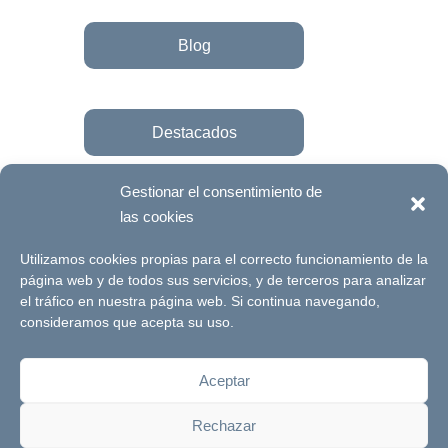
Blog
Destacados
Gestionar el consentimiento de
las cookies
Únete a la fundación
Utilizamos cookies propias para el correcto funcionamiento de la
página web y de todos sus servicios, y de terceros para analizar
el tráfico en nuestra página web. Si continua navegando,
© Futuro Singular Córdoba 2017. Web
consideramos que acepta su uso.
desarrollada por
Signlab
Aceptar
Aviso Legal
Política de Privacidad
Rechazar
Política de cookies