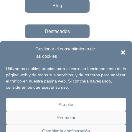
Blog
Destacados
Gestionar el consentimiento de
las cookies
Únete a la fundación
Utilizamos cookies propias para el correcto funcionamiento de la
página web y de todos sus servicios, y de terceros para analizar
el tráfico en nuestra página web. Si continua navegando,
© Futuro Singular Córdoba 2017. Web
consideramos que acepta su uso.
desarrollada por
Signlab
Aceptar
Aviso Legal
Política de Privacidad
Rechazar
Política de cookies
Canal de denuncias
Cambiar la configuración