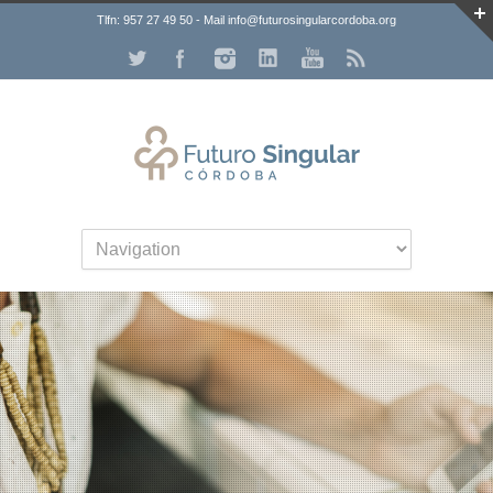
Tlfn: 957 27 49 50 - Mail info@futurosingularcordoba.org