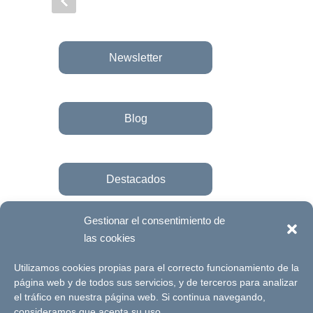
Newsletter
Blog
Destacados
Gestionar el consentimiento de
las cookies
Únete a la fundación
Utilizamos cookies propias para el correcto funcionamiento de la
página web y de todos sus servicios, y de terceros para analizar
el tráfico en nuestra página web. Si continua navegando,
© Futuro Singular Córdoba 2017. Web
consideramos que acepta su uso.