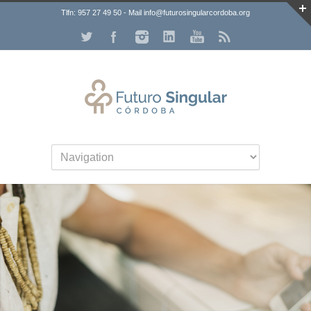
Tlfn: 957 27 49 50 - Mail info@futurosingularcordoba.org