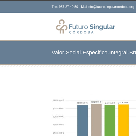
Tlfn: 957 27 49 50 - Mail info@futurosingularcordoba.org
Valor-Social-Especifico-Integral-B