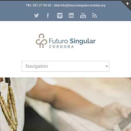
Tlfn: 957 27 49 50 - Mail info@futurosingularcordoba.org