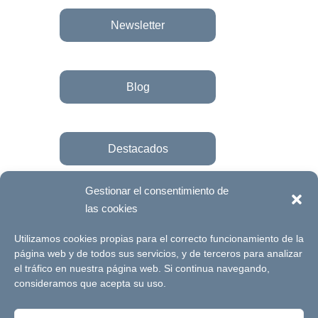
Newsletter
Blog
Destacados
Gestionar el consentimiento de
las cookies
Únete a la fundación
Utilizamos cookies propias para el correcto funcionamiento de la
página web y de todos sus servicios, y de terceros para analizar
el tráfico en nuestra página web. Si continua navegando,
© Futuro Singular Córdoba 2017. Web
consideramos que acepta su uso.
desarrollada por
Signlab