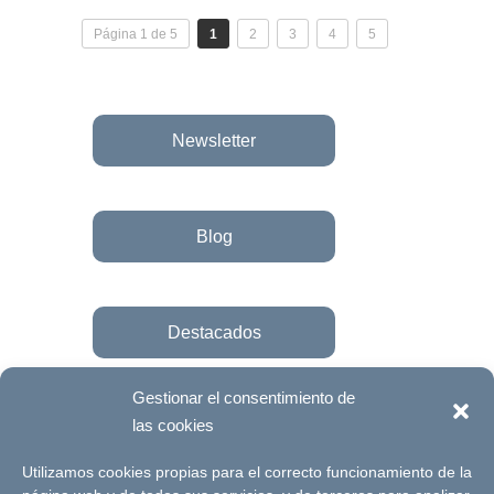
Página 1 de 5
1
2
3
4
5
Newsletter
Blog
Destacados
Gestionar el consentimiento de
las cookies
Únete a la fundación
Utilizamos cookies propias para el correcto funcionamiento de la