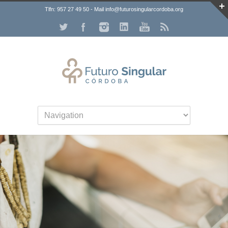
Tlfn: 957 27 49 50 - Mail info@futurosingularcordoba.org