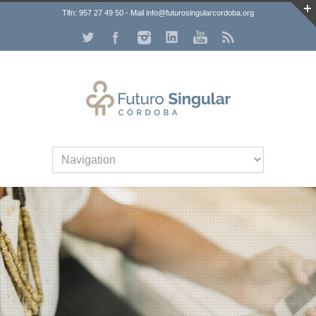
Tlfn: 957 27 49 50 - Mail info@futurosingularcordoba.org