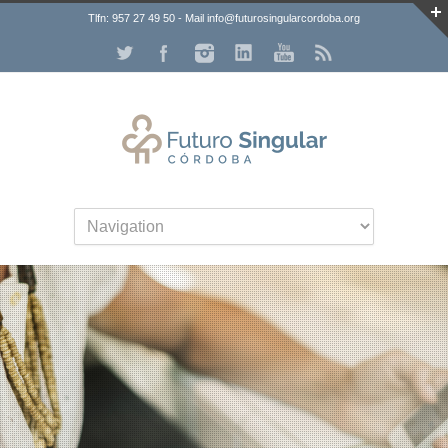
Tlfn: 957 27 49 50 - Mail info@futurosingularcordoba.org