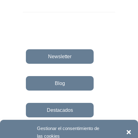
Newsletter
Blog
Destacados
Gestionar el consentimiento de
las cookies
Únete a la fundación