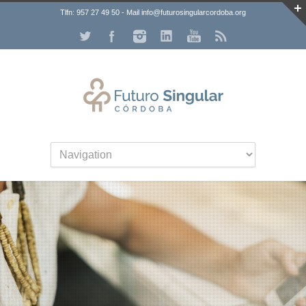
Tlfn: 957 27 49 50 - Mail info@futurosingularcordoba.org