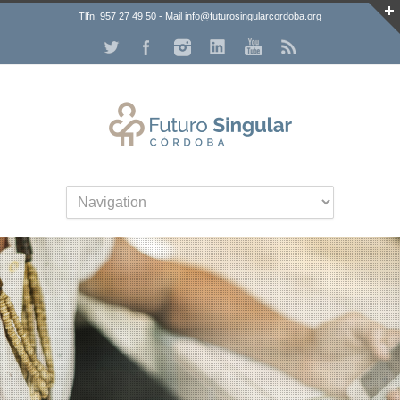
Tlfn: 957 27 49 50 - Mail info@futurosingularcordoba.org