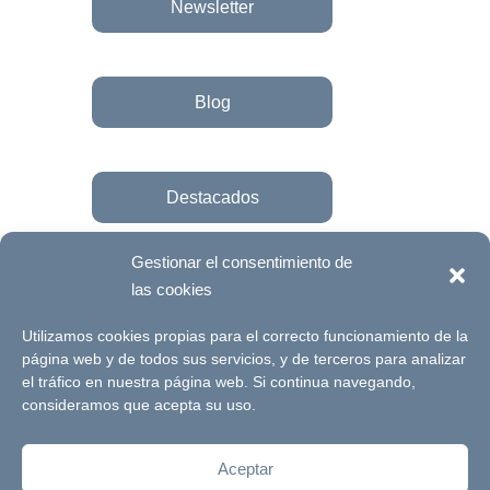
Newsletter
Blog
Destacados
Gestionar el consentimiento de
las cookies
Únete a la fundación
Utilizamos cookies propias para el correcto funcionamiento de la
página web y de todos sus servicios, y de terceros para analizar
el tráfico en nuestra página web. Si continua navegando,
© Futuro Singular Córdoba 2017. Web
consideramos que acepta su uso.
desarrollada por
Signlab
Aceptar
Aviso Legal