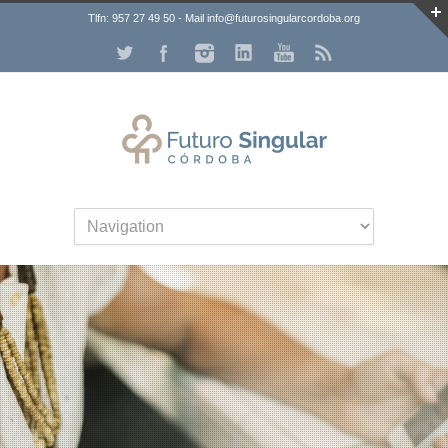
Tlfn: 957 27 49 50 - Mail info@futurosingularcordoba.org