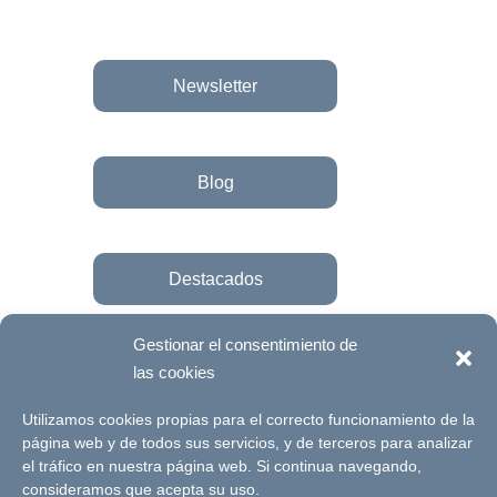
Newsletter
Blog
Destacados
Gestionar el consentimiento de
las cookies
Únete a la fundación
Utilizamos cookies propias para el correcto funcionamiento de la
página web y de todos sus servicios, y de terceros para analizar
el tráfico en nuestra página web. Si continua navegando,
© Futuro Singular Córdoba 2017. Web
consideramos que acepta su uso.