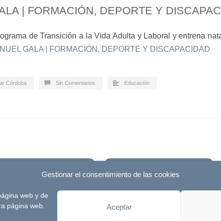
ALA | FORMACIÓN, DEPORTE Y DISCAPA
ograma de Transición a la Vida Adulta y Laboral y entrena nat
NUEL GALA | FORMACIÓN, DEPORTE Y DISCAPACIDAD
lar Córdoba
Sin Comentarios
Educación
Blog
Destacados
Gestionar el consentimiento de las cookies
 página web y de
desarrollada por
Signlab
Aviso Legal
tra página web.
Aceptar
Política de Privacidad