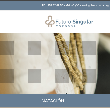
Tlfn: 957 27 49 50 - Mail info@futurosingularcordoba.org
NATACIÓN