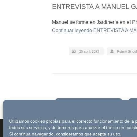
ENTREVISTA A MANUEL G
Manuel se forma en Jardinería en el Pr
Continuar leyendo
ENTREVISTA A MA
25 abril, 2023
Futuro Singu
Newsletter
Utilizamos cookies propias para el correcto funcionamiento de la
© Futuro Singular Córdoba 2017. Web 
todos sus servicios, y de terceros para analizar el tráfico en nues
Si continua navegando, consideramos que acepta su uso.