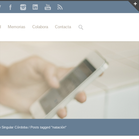
Buscar
d
Memorias
Colabora
Contacta
o Singular Córdoba
/
Posts tagged "natación"