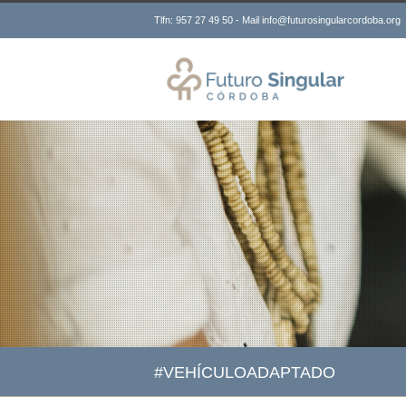
Tlfn: 957 27 49 50 - Mail info@futurosingularcordoba.org
#VEHÍCULOADAPTADO