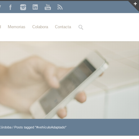
Buscar
d
Memorias
Colabora
Contacta
 Córdoba
/
Posts tagged "#vehículoAdaptado"