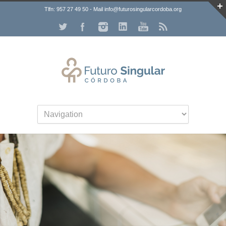
Tlfn: 957 27 49 50 - Mail info@futurosingularcordoba.org