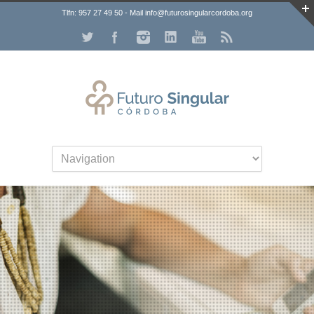
Tlfn: 957 27 49 50 - Mail info@futurosingularcordoba.org