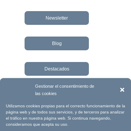
Newsletter
Blog
Destacados
Gestionar el consentimiento de
las cookies
Únete a la fundación
Utilizamos cookies propias para el correcto funcionamiento de la
página web y de todos sus servicios, y de terceros para analizar
el tráfico en nuestra página web. Si continua navegando,
© Futuro Singular Córdoba 2017. Web
consideramos que acepta su uso.
desarrollada por
Signlab