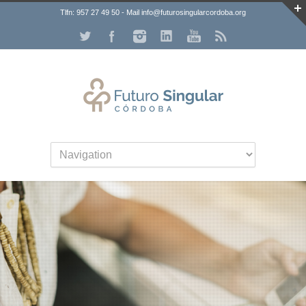
Tlfn: 957 27 49 50 - Mail info@futurosingularcordoba.org