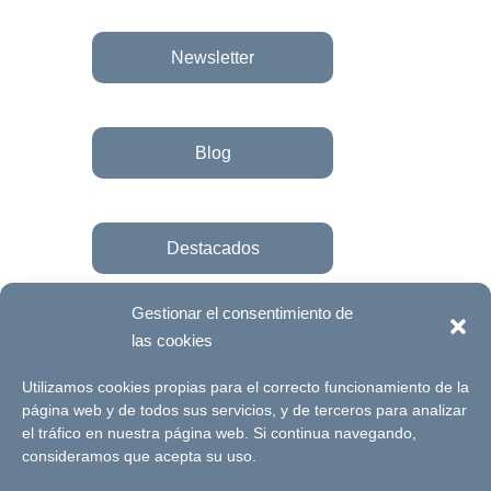
Newsletter
Blog
Destacados
Gestionar el consentimiento de
las cookies
Únete a la fundación
Utilizamos cookies propias para el correcto funcionamiento de la
página web y de todos sus servicios, y de terceros para analizar
el tráfico en nuestra página web. Si continua navegando,
© Futuro Singular Córdoba 2017. Web
consideramos que acepta su uso.
desarrollada por
Signlab