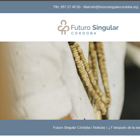
Tlfn: 957 27 49 50 - Mail info@futurosingularcordoba.org
Futuro Singular Córdoba
/
Noticias
/
¿Y después de la et