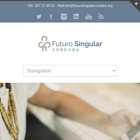
Tlfn: 957 27 49 50 - Mail info@futurosingularcordoba.org