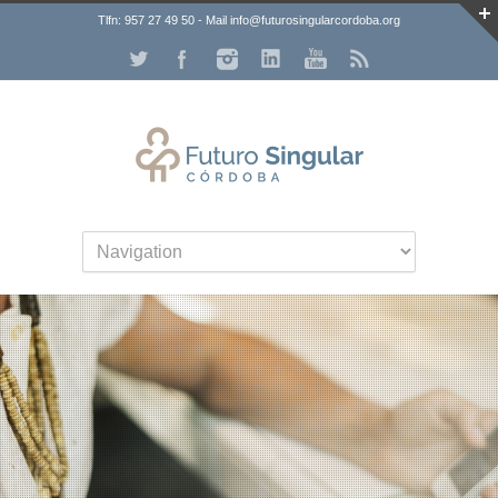
Tlfn: 957 27 49 50 - Mail info@futurosingularcordoba.org