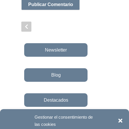
Newsletter
Blog
Destacados
Gestionar el consentimiento de
las cookies
Únete a la fundación