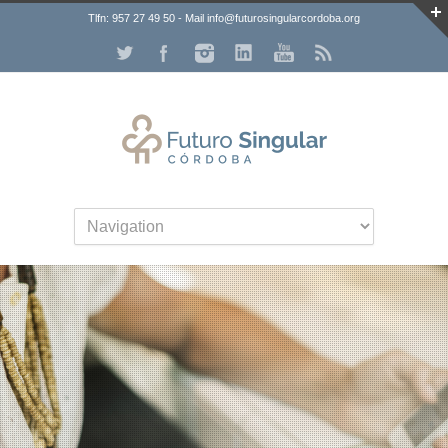
Tlfn: 957 27 49 50 - Mail info@futurosingularcordoba.org