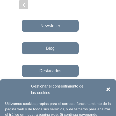
Newsletter
Blog
Destacados
Gestionar el consentimiento de
las cookies
Únete a la fundación
Utilizamos cookies propias para el correcto funcionamiento de la
página web y de todos sus servicios, y de terceros para analizar
el tráfico en nuestra página web. Si continua navegando,
© Futuro Singular Córdoba 2017. Web