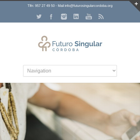
Tlfn: 957 27 49 50 - Mail info@futurosingularcordoba.org