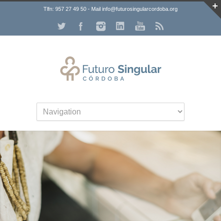
Tlfn: 957 27 49 50 - Mail info@futurosingularcordoba.org