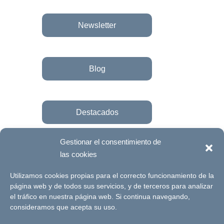
Newsletter
Blog
Destacados
Gestionar el consentimiento de
las cookies
Únete a la fundación
Utilizamos cookies propias para el correcto funcionamiento de la
página web y de todos sus servicios, y de terceros para analizar
el tráfico en nuestra página web. Si continua navegando,
© Futuro Singular Córdoba 2017. Web
consideramos que acepta su uso.
desarrollada por
Signlab