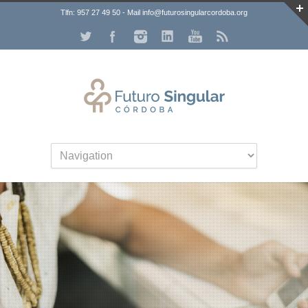
Tlfn: 957 27 49 50 - Mail info@futurosingularcordoba.org