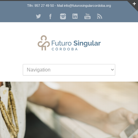
Tlfn: 957 27 49 50 - Mail info@futurosingularcordoba.org