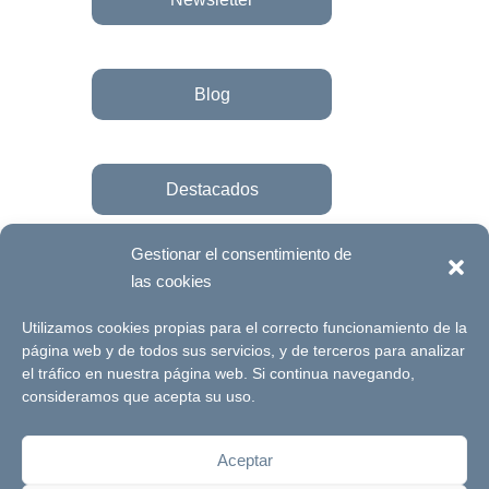
Blog
Destacados
Gestionar el consentimiento de
las cookies
Únete a la fundación
Utilizamos cookies propias para el correcto funcionamiento de la
página web y de todos sus servicios, y de terceros para analizar
el tráfico en nuestra página web. Si continua navegando,
© Futuro Singular Córdoba 2017. Web
consideramos que acepta su uso.
desarrollada por
Signlab
Aceptar
Aviso Legal