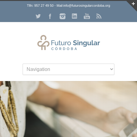
Tlfn: 957 27 49 50 - Mail info@futurosingularcordoba.org