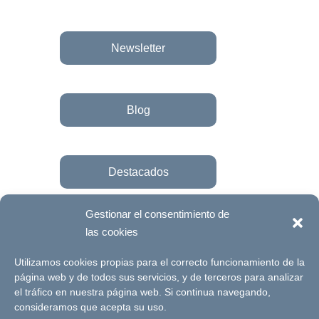
Newsletter
Blog
Destacados
Gestionar el consentimiento de
las cookies
Únete a la fundación
Utilizamos cookies propias para el correcto funcionamiento de la
página web y de todos sus servicios, y de terceros para analizar
el tráfico en nuestra página web. Si continua navegando,
© Futuro Singular Córdoba 2017. Web
consideramos que acepta su uso.
desarrollada por
Signlab