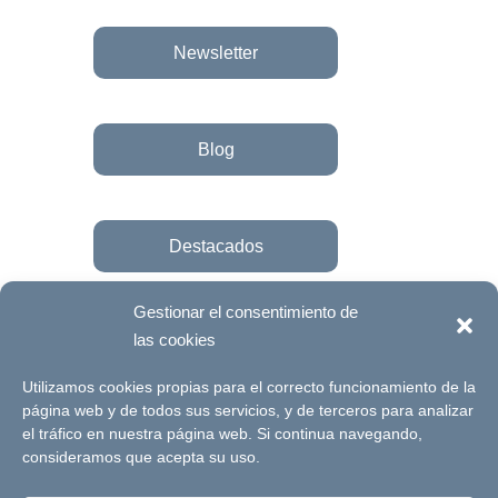
Newsletter
Blog
Destacados
Gestionar el consentimiento de
las cookies
Únete a la fundación
Utilizamos cookies propias para el correcto funcionamiento de la
página web y de todos sus servicios, y de terceros para analizar
el tráfico en nuestra página web. Si continua navegando,
© Futuro Singular Córdoba 2017. Web
consideramos que acepta su uso.
desarrollada por
Signlab