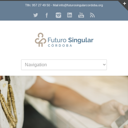
Tlfn: 957 27 49 50 - Mail info@futurosingularcordoba.org