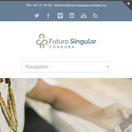
Tlfn: 957 27 49 50 - Mail info@futurosingularcordoba.org