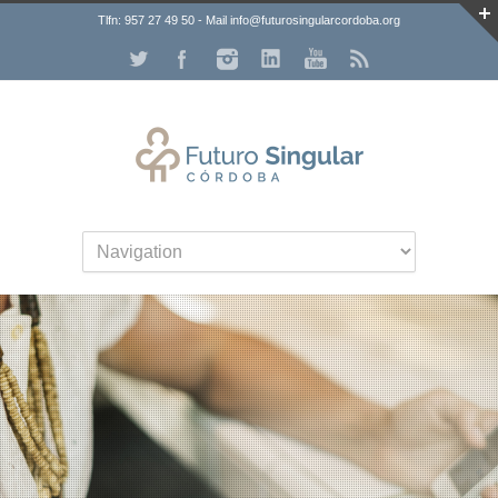
Tlfn: 957 27 49 50 - Mail info@futurosingularcordoba.org