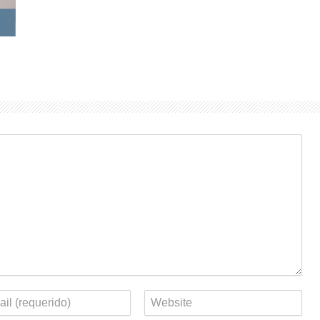
eo
Web
rónico