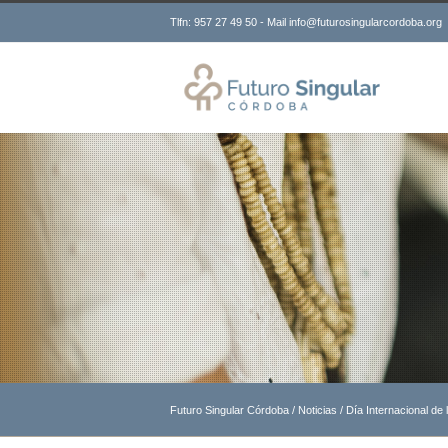
Tlfn: 957 27 49 50 - Mail info@futurosingularcordoba.org
Futuro Singular Córdoba
/
Noticias
/
Día Internacional de 