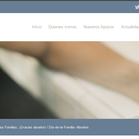
Inicio
Quienes somos
Nuestros Apoyos
Actualida
las Familias. ¡Gracias abuelos!
/
Día-de-la-Familia.-Abuelos