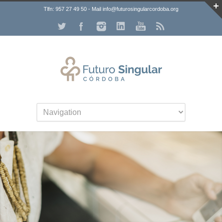
Tlfn: 957 27 49 50 - Mail info@futurosingularcordoba.org