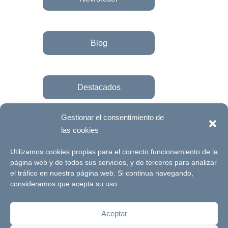
Blog
Destacados
Gestionar el consentimiento de
las cookies
Únete a la fundación
Utilizamos cookies propias para el correcto funcionamiento de la
página web y de todos sus servicios, y de terceros para analizar
el tráfico en nuestra página web. Si continua navegando,
© Futuro Singular Córdoba 2017. Web
consideramos que acepta su uso.
desarrollada por
Signlab
Aceptar
Aviso Legal
Política de Privacidad