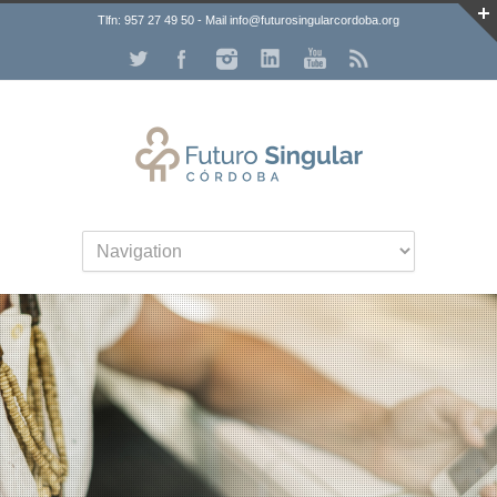
Tlfn: 957 27 49 50 - Mail info@futurosingularcordoba.org