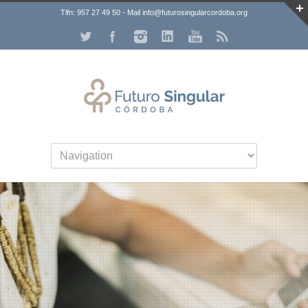
Tlfn: 957 27 49 50 - Mail info@futurosingularcordoba.org