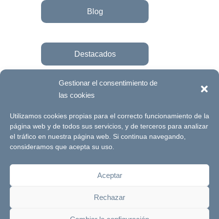
Blog
Destacados
Gestionar el consentimiento de
las cookies
Únete a la fundación
Utilizamos cookies propias para el correcto funcionamiento de la
página web y de todos sus servicios, y de terceros para analizar
el tráfico en nuestra página web. Si continua navegando,
© Futuro Singular Córdoba 2017. Web
consideramos que acepta su uso.
desarrollada por
Signlab
Aceptar
Aviso Legal
Política de Privacidad
Rechazar
Política de cookies
Canal de denuncias