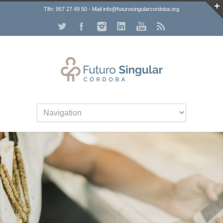
Tlfn: 957 27 49 50 - Mail info@futurosingularcordoba.org