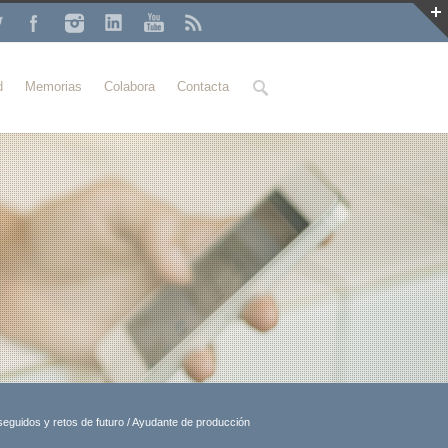
Buscar
d
Memorias
Colabora
Contacta
seguidos y retos de futuro
/
Ayudante de producción