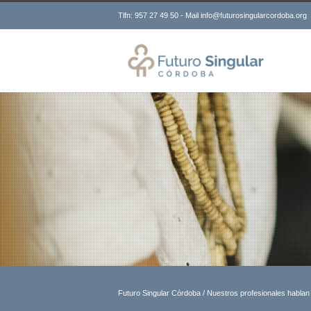
Tlfn: 957 27 49 50 - Mail info@futurosingularcordoba.org
Futuro Singular Córdoba
/
Nuestros profesionales hablan