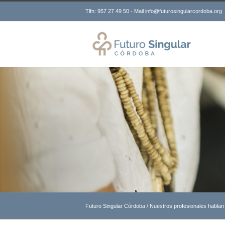
Tlfn: 957 27 49 50 - Mail info@futurosingularcordoba.org
Futuro Singular Córdoba
/
Nuestros profesionales hablan