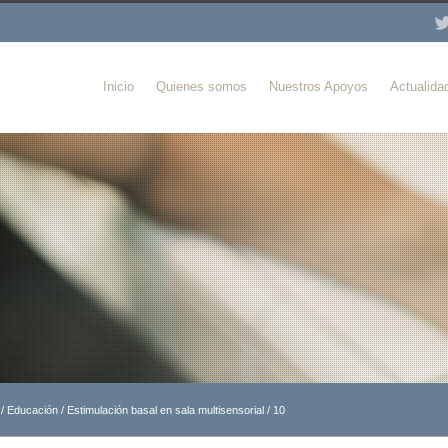
Inicio
Quienes somos
Nuestros Apoyos
Actualida
/
Educación
/
Estimulación basal en sala multisensorial
/
10