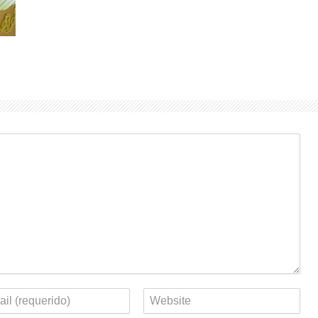
eo
Web
rónico