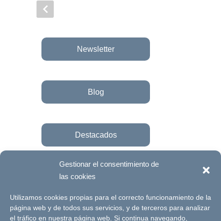
Newsletter
Blog
Destacados
Gestionar el consentimiento de
las cookies
Únete a la fundación
Utilizamos cookies propias para el correcto funcionamiento de la
página web y de todos sus servicios, y de terceros para analizar
el tráfico en nuestra página web. Si continua navegando,
© Futuro Singular Córdoba 2017. Web