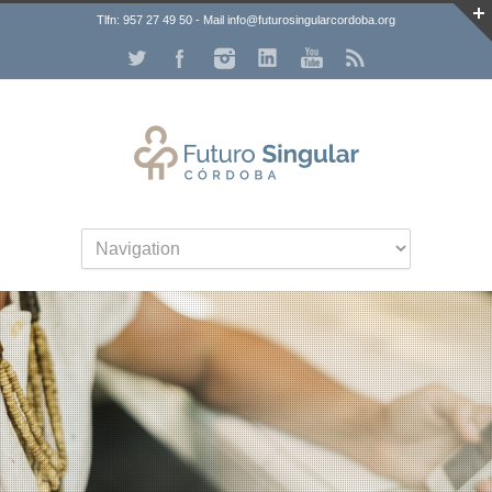
Tlfn: 957 27 49 50 - Mail info@futurosingularcordoba.org