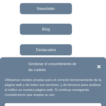
Newsletter
Blog
Destacados
Gestionar el consentimiento de
las cookies
Únete a la fundación
Utilizamos cookies propias para el correcto funcionamiento de la
página web y de todos sus servicios, y de terceros para analizar
el tráfico en nuestra página web. Si continua navegando,
© Futuro Singular Córdoba 2017. Web
consideramos que acepta su uso.
desarrollada por
Signlab