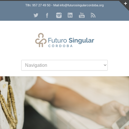
Tlfn: 957 27 49 50 - Mail info@futurosingularcordoba.org