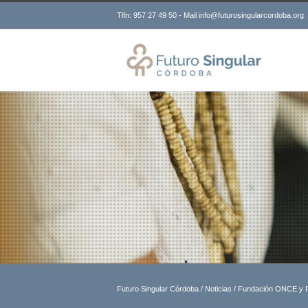
Tlfn: 957 27 49 50 - Mail info@futurosingularcordoba.org
Futuro Singular Córdoba
/
Noticias
/
Fundación ONCE y Fon