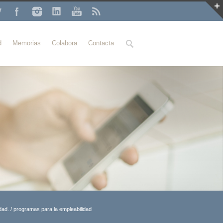
Buscar
d
Memorias
Colabora
Contacta
dad.
/
programas para la empleabilidad