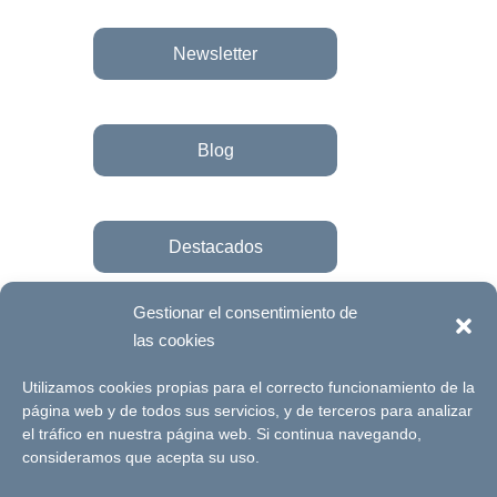
Newsletter
Blog
Destacados
Gestionar el consentimiento de
las cookies
Únete a la fundación
Utilizamos cookies propias para el correcto funcionamiento de la
página web y de todos sus servicios, y de terceros para analizar
el tráfico en nuestra página web. Si continua navegando,
© Futuro Singular Córdoba 2017. Web
consideramos que acepta su uso.
desarrollada por
Signlab