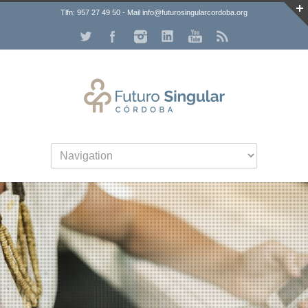
Tlfn: 957 27 49 50 - Mail info@futurosingularcordoba.org