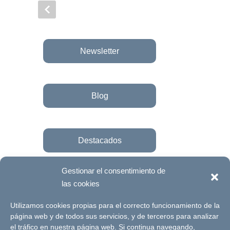
Newsletter
Blog
Destacados
Gestionar el consentimiento de
las cookies
Únete a la fundación
Utilizamos cookies propias para el correcto funcionamiento de la
página web y de todos sus servicios, y de terceros para analizar
el tráfico en nuestra página web. Si continua navegando,
© Futuro Singular Córdoba 2017. Web