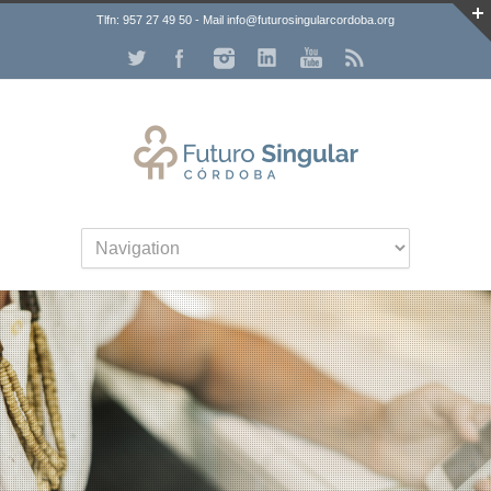
Tlfn: 957 27 49 50 - Mail info@futurosingularcordoba.org