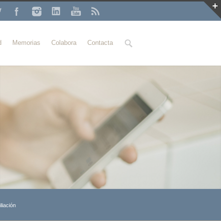
Buscar
d
Memorias
Colabora
Contacta
liación