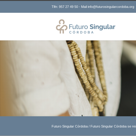
Tlfn: 957 27 49 50 - Mail info@futurosingularcordoba.org
Futuro Singular Córdoba
/
Futuro Singular Córdoba se reú