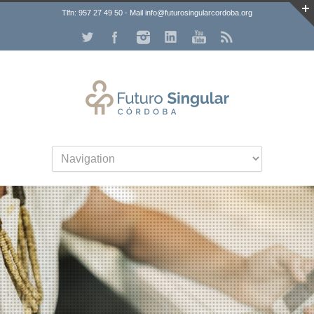
Tlfn: 957 27 49 50 - Mail info@futurosingularcordoba.org