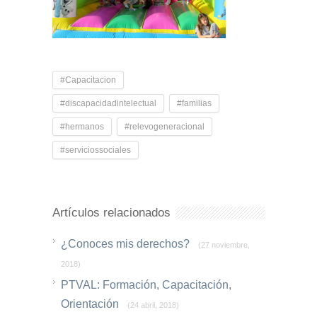
#Capacitacion
#discapacidadintelectual
#familias
#hermanos
#relevogeneracional
#serviciossociales
Artículos relacionados
¿Conoces mis derechos?
(27 noviembre,
2018)
PTVAL: Formación, Capacitación,
Orientación
(24 abril, 2018)