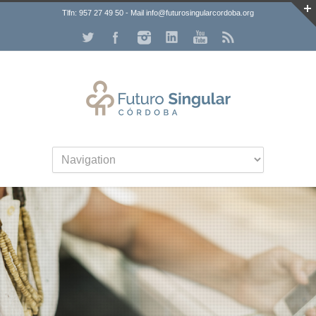
Tlfn: 957 27 49 50 - Mail info@futurosingularcordoba.org