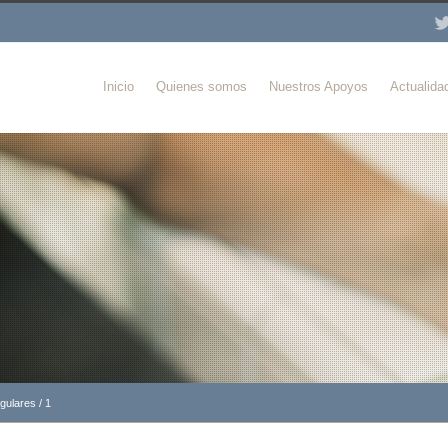
Inicio
Quienes somos
Nuestros Apoyos
Actualida
ngulares
/
1