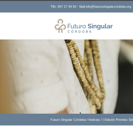
Tlfn: 957 27 49 50 - Mail info@futurosingularcordoba.org
Futuro Singular Córdoba
/
Noticias
/
I Edición Premios Si